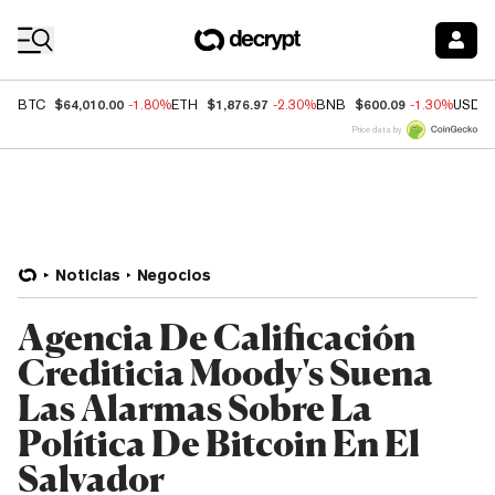
Coin Prices
$64,010.00
$1,876.97
$600.09
BTC
-1.80%
ETH
-2.30%
BNB
-1.30%
USDC
Price data by
Noticias
Negocios
Agencia De Calificación
Crediticia Moody's Suena
Las Alarmas Sobre La
Política De Bitcoin En El
Salvador