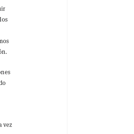
ir
los
amos
ón.
ones
ado
a vez