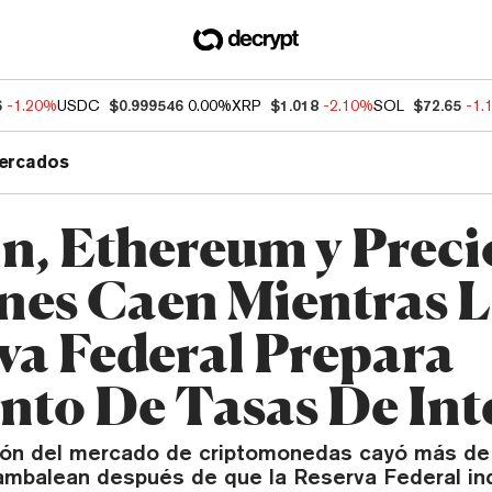
6
-1.20%
USDC
$0.999546
0.00%
XRP
$1.018
-2.10%
SOL
$72.65
-1.
ercados
in, Ethereum y Preci
nes Caen Mientras 
va Federal Prepara
to De Tasas De Int
ción del mercado de criptomonedas cayó más de
ambalean después de que la Reserva Federal ind