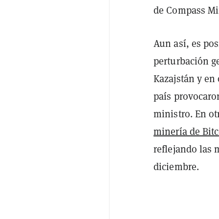
de Compass Mi
Aun así, es po
perturbación g
Kazajstán y en 
país provocaro
ministro. En o
minería de Bit
reflejando las 
diciembre.