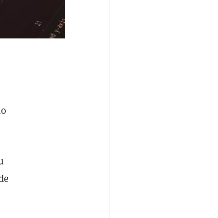
mo
u
de