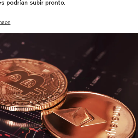
és podrían subir pronto.
enson