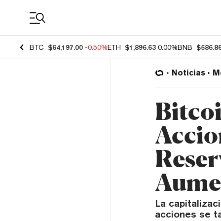
Coin Prices
BTC
$64,197.00
-0.50%
ETH
$1,896.63
0.00%
BNB
$586.8
Noticias
M
Bitco
Accio
Reser
Aumen
La capitaliza
acciones se t