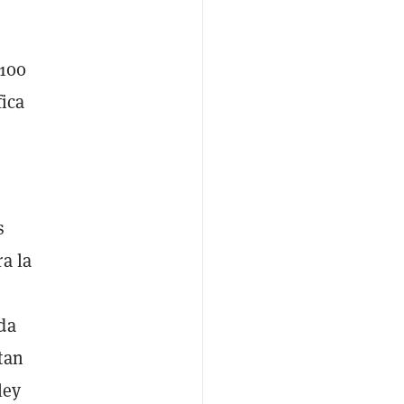
 100
fica
s
a la
da
tan
ley