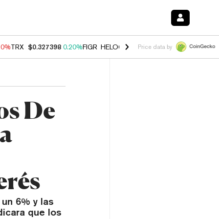
10%
TRX
$0.327398
0.20%
FIGR_HELOC
$1.035
0.20%
HYPE
$55.35
Price data by
os De
La
erés
 un 6% y las
icara que los