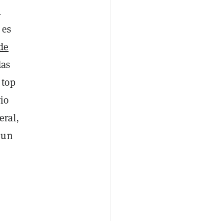
l
 es
de
das
 top
vio
ral,
 un