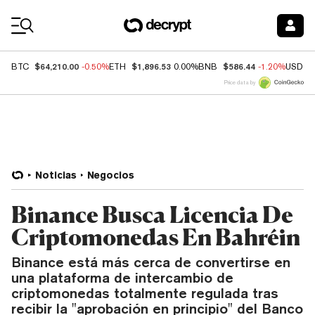
Coin Prices
$64,210.00
$1,896.53
$586.44
BTC
-0.50%
ETH
0.00%
BNB
-1.20%
USDC
Price data by
Noticias
Negocios
Binance Busca Licencia De
Criptomonedas En Bahréin
Binance está más cerca de convertirse en
una plataforma de intercambio de
criptomonedas totalmente regulada tras
recibir la "aprobación en principio" del Banco