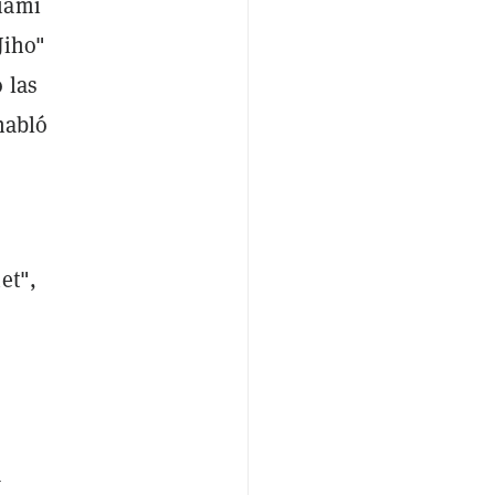
iami
Jiho"
 las
habló
et",
o
a