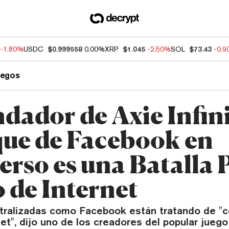
-1.80%
USDC
$0.999558
0.00%
XRP
$1.045
-2.50%
SOL
$73.43
-0.
uegos
dador de Axie Infini
ue de Facebook en
erso es una Batalla 
o de Internet
ralizadas como Facebook están tratando de "c
et", dijo uno de los creadores del popular jueg