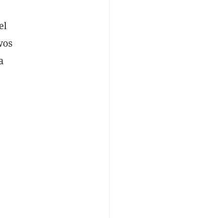
el
ivos
a