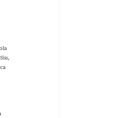
ola
 Siu,
oca
a