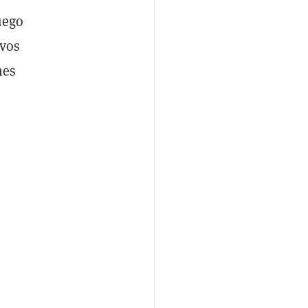
uego
ivos
nes