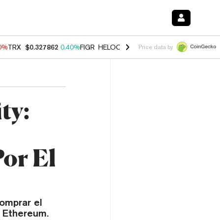
90%
TRX
$0.327862
0.40%
FIGR_HELOC
$1.033
3.00%
HYPE
$56.17
1
Price data by
ty:
Por El
omprar el
o Ethereum.