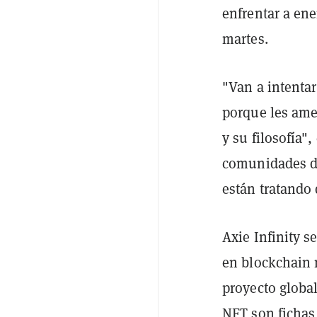
enfrentar a ene
martes.
"Van a intenta
porque les ame
y su filosofía"
comunidades de
están tratando
Axie Infinity 
en blockchain 
proyecto globa
NFT son fichas