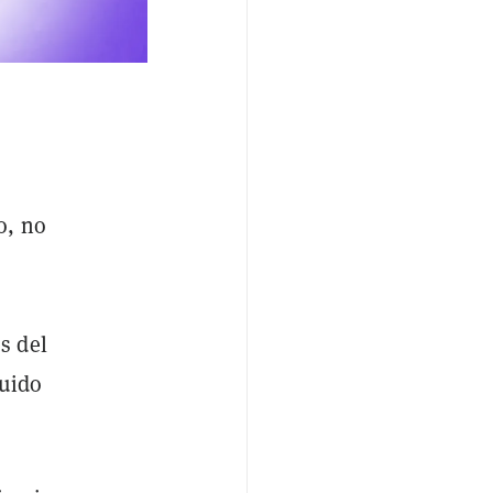
o, no
s del
luido