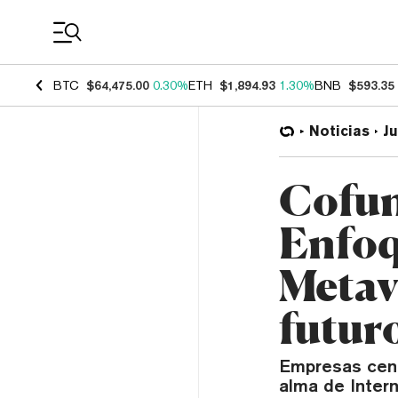
Coin Prices
BTC
$64,475.00
0.30%
ETH
$1,894.93
1.30%
BNB
$593.35
Noticias
J
Cofun
Enfoq
Metav
futur
Empresas cent
alma de Intern