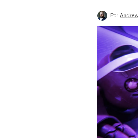
Por
Andrew