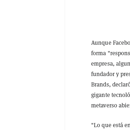
Aunque Faceboo
forma "respons
empresa, algun
fundador y pre
Brands, declar
gigante tecnol
metaverso abie
"Lo que está e