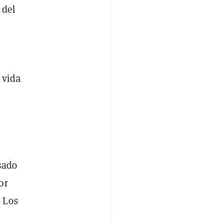
 del
 vida
sado
or
 Los