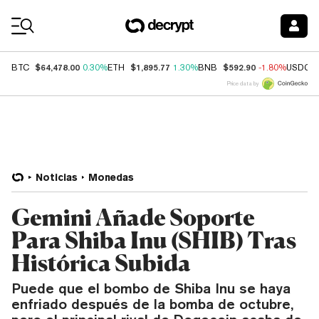
Coin Prices
$64,478.00
$1,895.77
$592.90
BTC
0.30%
ETH
1.30%
BNB
-1.80%
USDC
Price data by
Noticias
Monedas
Gemini Añade Soporte
Para Shiba Inu (SHIB) Tras
Histórica Subida
Puede que el bombo de Shiba Inu se haya
enfriado después de la bomba de octubre,