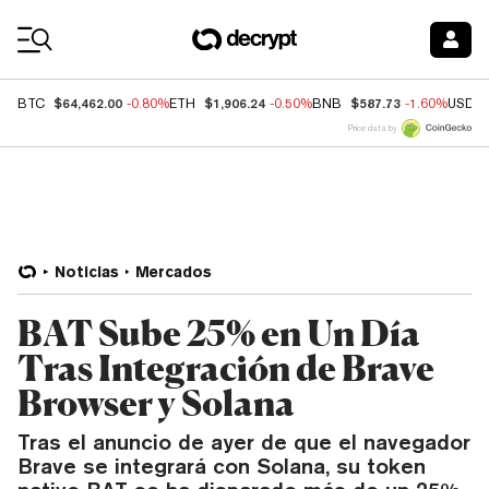
Coin Prices
$64,462.00
$1,906.24
$587.73
BTC
-0.80%
ETH
-0.50%
BNB
-1.60%
USDC
Price data by
Noticias
Mercados
BAT Sube 25% en Un Día
Tras Integración de Brave
Browser y Solana
Tras el anuncio de ayer de que el navegador
Brave se integrará con Solana, su token