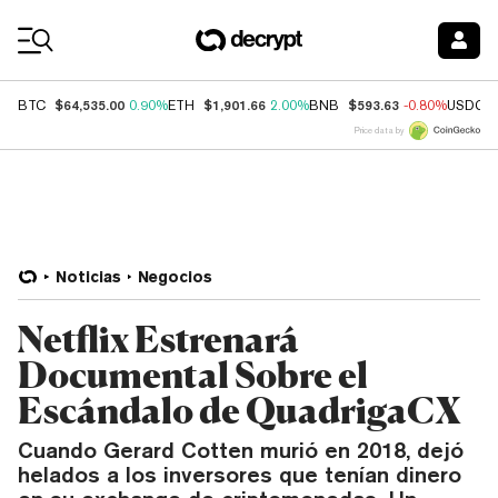
Coin Prices
$64,535.00
$1,901.66
$593.63
BTC
0.90%
ETH
2.00%
BNB
-0.80%
USDC
Price data by
Noticias
Negocios
Netflix Estrenará
Documental Sobre el
Escándalo de QuadrigaCX
Cuando Gerard Cotten murió en 2018, dejó
helados a los inversores que tenían dinero