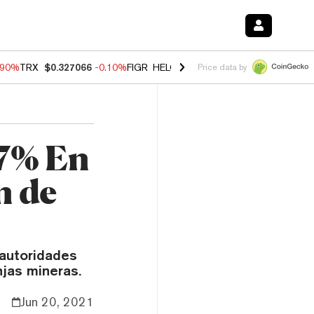
.90%
TRX
$0.327066
-0.10%
FIGR_HELOC
$1.035
0.20%
HYPE
$55.6
Price data by
17% En
n de
 autoridades
njas mineras.
Jun 20, 2021