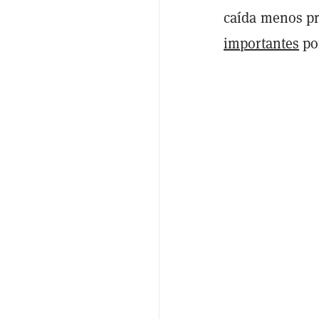
caída menos p
importantes
por