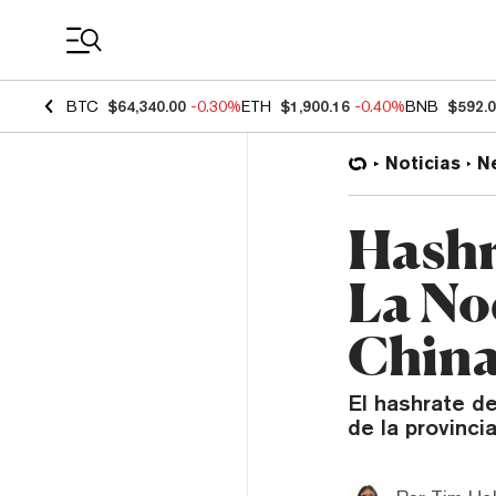
Coin Prices
BTC
$64,340.00
-0.30%
ETH
$1,900.16
-0.40%
BNB
$592.
Noticias
N
Hashr
La No
China
El hashrate de
de la provinci