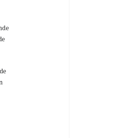
onde
de
 de
n