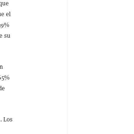
 que
e el
,39%
e su
an
 65%
de
. Los