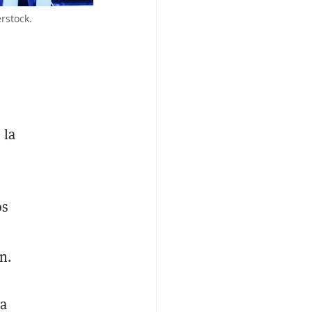
rstock.
 la
os
n.
na