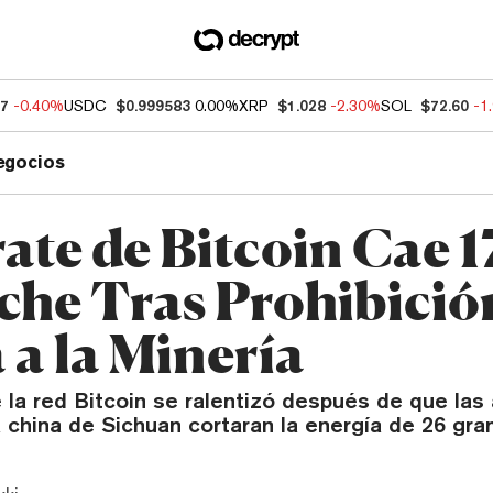
07
-0.40%
USDC
$0.999583
0.00%
XRP
$1.028
-2.30%
SOL
$72.60
-1
egocios
ate de Bitcoin Cae 
che Tras Prohibició
 a la Minería
 la red Bitcoin se ralentizó después de que las
a china de Sichuan cortaran la energía de 26 gra