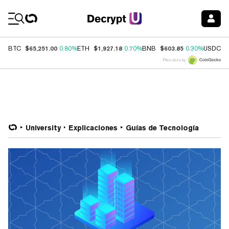
Coin Prices
$65,251.00
$1,927.18
$603.85
$
BTC
0.80%
ETH
0.70%
BNB
0.30%
USDC
Price data by
University
Explicaciones
Guías de Tecnología