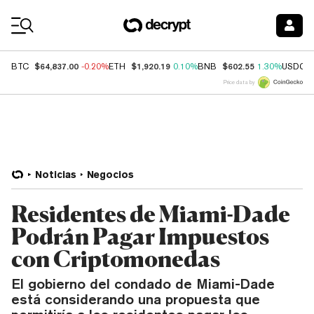
Coin Prices
$64,837.00
$1,920.19
$602.55
BTC
-0.20%
ETH
0.10%
BNB
1.30%
USDC
Price data by
Noticias
Negocios
Residentes de Miami-Dade
Podrán Pagar Impuestos
con Criptomonedas
El gobierno del condado de Miami-Dade
está considerando una propuesta que