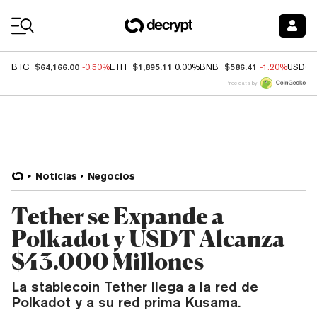
Coin Prices
$64,166.00
$1,895.11
$586.41
BTC
-0.50%
ETH
0.00%
BNB
-1.20%
USDC
Price data by
Noticias
Negocios
Tether se Expande a
Polkadot y USDT Alcanza
$43.000 Millones
La stablecoin Tether llega a la red de
Polkadot y a su red prima Kusama.