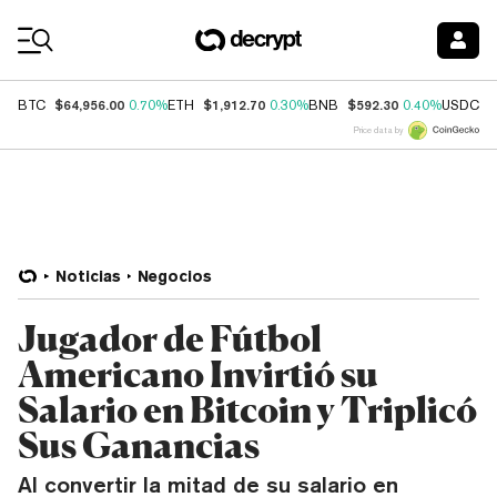
Coin Prices
$64,956.00
$1,912.70
$592.30
$
BTC
0.70%
ETH
0.30%
BNB
0.40%
USDC
Price data by
Noticias
Negocios
Jugador de Fútbol
Americano Invirtió su
Salario en Bitcoin y Triplicó
Sus Ganancias
Al convertir la mitad de su salario en