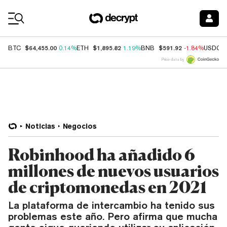
Coin Prices
$64,455.00
$1,895.82
$591.92
BTC
0.14%
ETH
1.19%
BNB
-1.84%
USDC
Price data by
Noticias
Negocios
Robinhood ha añadido 6
millones de nuevos usuarios
de criptomonedas en 2021
La plataforma de intercambio ha tenido sus
problemas este año. Pero afirma que mucha