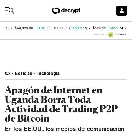
Coin Prices
$64,925.00
$1,913.67
$593.92
$
BTC
1.10%
ETH
0.60%
BNB
1.50%
USDC
Price data by
Noticias
Tecnología
Apagón de Internet en
Uganda Borra Toda
Actividad de Trading P2P
de Bitcoin
En los EE.UU., los medios de comunicación