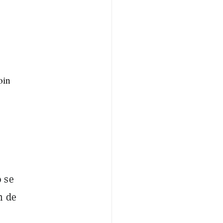
oin
 se
n de