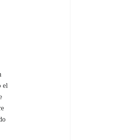
n
 el
e
re
ado