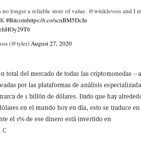
s no longer a reliable store of value. @winklevoss and I 
00K
#Bitcoin
https://t.co/scnBM5DcIn
/0ehHOy29T6
oss (@tyler)
August 27, 2020
ión total del mercado de todas las criptomonedas —a
readas por las plataformas de análisis especializad
marca de 1 billón de dólares. Dado que hay alreded
dólares en el mundo hoy en día, esto se traduce en
e el 1% de ese dinero está invertido en
. C