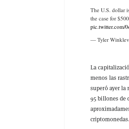
The U.S. dollar i
the case for $5
pic.twitter.com
— Tyler Winklev
La capitalizac
menos las rast
superó ayer la 
95 billones de 
aproximadament
criptomonedas