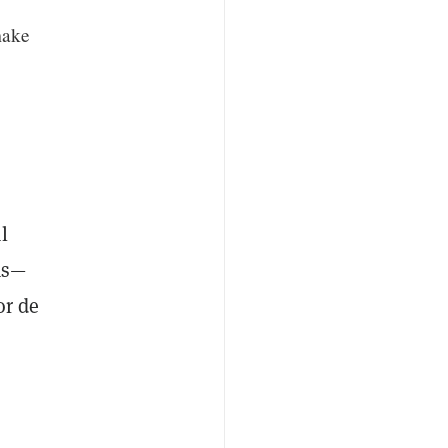
make
l
as—
or de