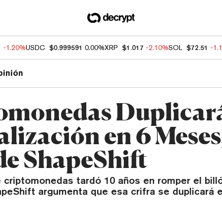
1
-1.20%
USDC
$0.999591
0.00%
XRP
$1.017
-2.10%
SOL
$72.51
-1.
pinión
omonedas Duplicar
alización en 6 Meses
e ShapeShift
 criptomonedas tardó 10 años en romper el billó
peShift argumenta que esa crifra se duplicará e