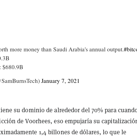
orth more money than Saudi Arabia's annual output.
#bitc
0.3B
: $680.9B
@SamBurnsTech)
January 7, 2021
tiene su dominio de alrededor del 70% para cuando
icción de Voorhees, eso empujaría su capitalizació
ximadamente 1,4 billones de dólares, lo que le