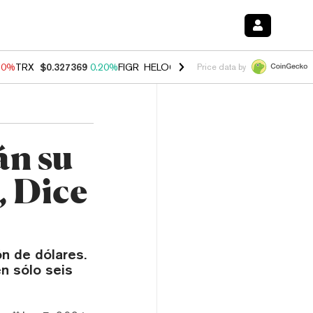
10%
TRX
$0.327369
0.20%
FIGR_HELOC
$1.035
0.20%
HYPE
$55.24
Price data by
án su
, Dice
n de dólares.
n sólo seis