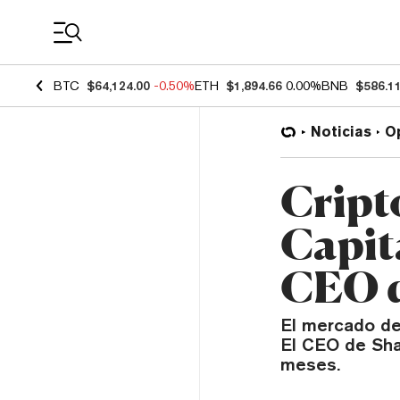
Coin Prices
BTC
$64,124.00
-0.50%
ETH
$1,894.66
0.00%
BNB
$586.1
Noticias
O
Cript
Capit
CEO d
El mercado de
El CEO de Sha
meses.