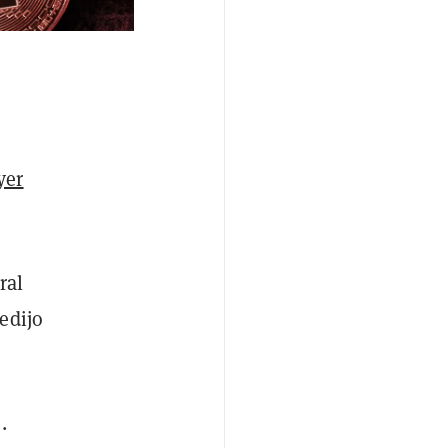
yer
ral
edijo
.