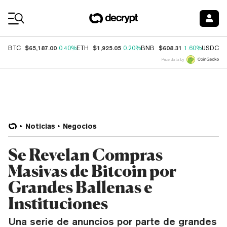
Coin Prices
$65,187.00
$1,925.05
$608.31
$
BTC
0.40%
ETH
0.20%
BNB
1.60%
USDC
Price data by
Noticias
Negocios
Se Revelan Compras
Masivas de Bitcoin por
Grandes Ballenas e
Instituciones
Una serie de anuncios por parte de grandes