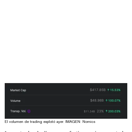
El volumen de trading explotó ayer. IMAGEN: Nomics