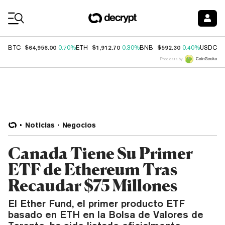
Coin Prices
$64,956.00
$1,912.70
$592.30
$
BTC
0.70%
ETH
0.30%
BNB
0.40%
USDC
Price data by
Noticias
Negocios
Canada Tiene Su Primer
ETF de Ethereum Tras
Recaudar $75 Millones
El Ether Fund, el primer producto ETF
basado en ETH en la Bolsa de Valores de