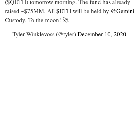
($QETH) tomorrow morning. The fund has already
raised ~$75MM. All
$ETH
will be held by
@Gemini
Custody. To the moon! 🚀
— Tyler Winklevoss (@tyler)
December 10, 2020