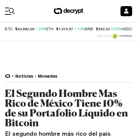
Coin Prices
$64,982.00
$1,916.97
$593.33
$
BTC
1.20%
ETH
1.10%
BNB
0.30%
USDC
Price data by
Noticias
Monedas
El Segundo Hombre Mas
Rico de México Tiene 10%
de su Portafolio Líquido en
Bitcoin
El segundo hombre más rico del país