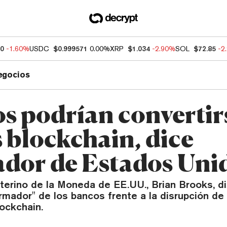
60
-1.60%
USDC
$0.999571
0.00%
XRP
$1.034
-2.90%
SOL
$72.85
-2
egocios
s podrían convertir
 blockchain, dice
ador de Estados Uni
nterino de la Moneda de EE.UU., Brian Brooks, di
rmador" de los bancos frente a la disrupción de 
ockchain.