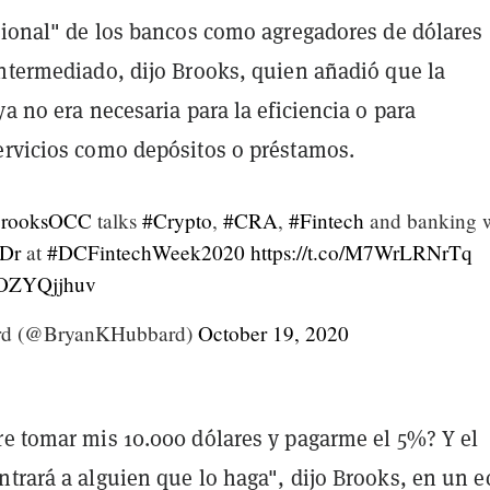
icional" de los bancos como agregadores de dólares
intermediado, dijo Brooks, quien añadió que la
ya no era necesaria para la eficiencia o para
ervicios como depósitos o préstamos.
BrooksOCC
talks
#Crypto
,
#CRA
,
#Fintech
and banking 
Dr
at
#DCFintechWeek2020
https://t.co/M7WrLRNrTq
/sOZYQjjhuv
rd (@BryanKHubbard)
October 19, 2020
re tomar mis 10.000 dólares y pagarme el 5%? Y el
trará a alguien que lo haga", dijo Brooks, en un e