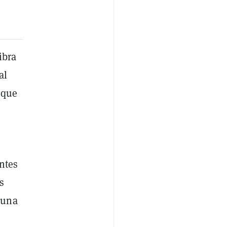
ibra
al
 que
ntes
s
 una