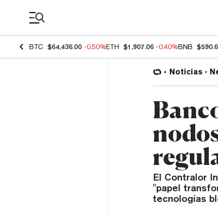
Coin Prices
BTC
$64,436.00
-0.50%
ETH
$1,907.06
-0.40%
BNB
$590.
Noticias
N
Banco
nodos
regul
El Contralor I
"papel transfo
tecnologías bl