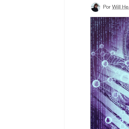
Por
Will H