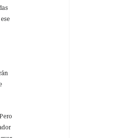
das
 ese
,
rán
e
"Pero
ador