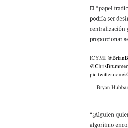
El "papel trad
podría ser des
centralización 
proporcionar s
ICYMI
@Brian
@ChrisBrummer
pic.twitter.com
— Bryan Hubba
"¿Alguien quie
algoritmo encon