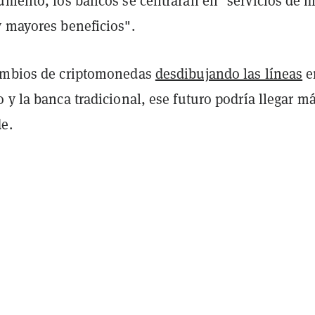
gumentó, los bancos se centrarán en "servicios de 
y mayores beneficios".
cambios de criptomonedas
desdibujando las líneas
e
 y la banca tradicional, ese futuro podría llegar m
e.