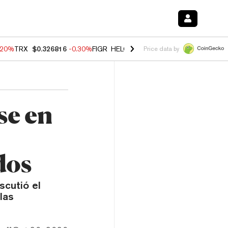
.20%
TRX
$0.326816
-0.30%
FIGR_HELOC
$1.02
-1.50%
HYPE
$56.16
Price data by
se en
dos
scutió el
las