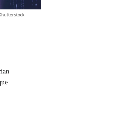
Shutterstock
rian
que