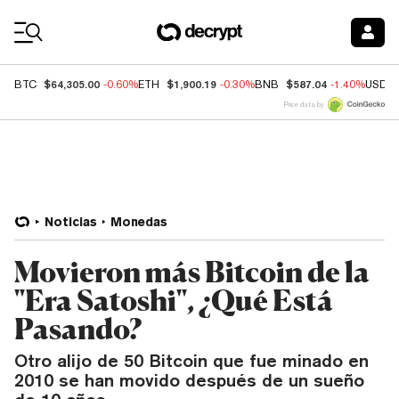
Coin Prices
$64,305.00
$1,900.19
$587.04
BTC
-0.60%
ETH
-0.30%
BNB
-1.40%
USDC
Price data by
Noticias
Monedas
Movieron más Bitcoin de la
"Era Satoshi", ¿Qué Está
Pasando?
Otro alijo de 50 Bitcoin que fue minado en
2010 se han movido después de un sueño