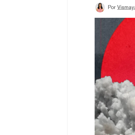
Por
Vismay