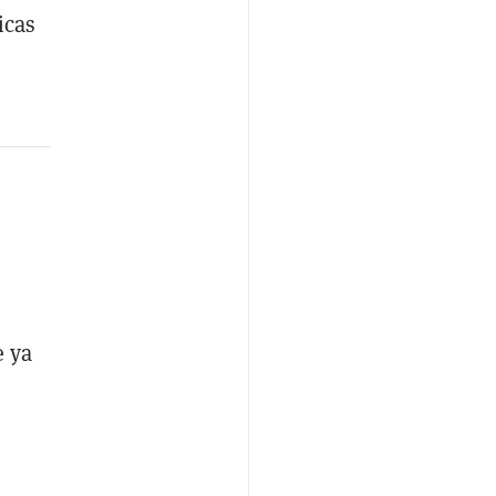
icas
e ya