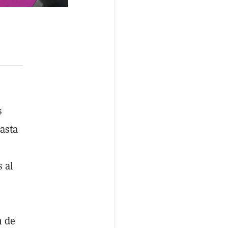
s
asta
 al
n de