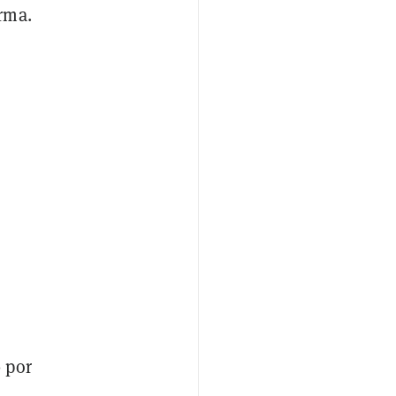
rma.
 por