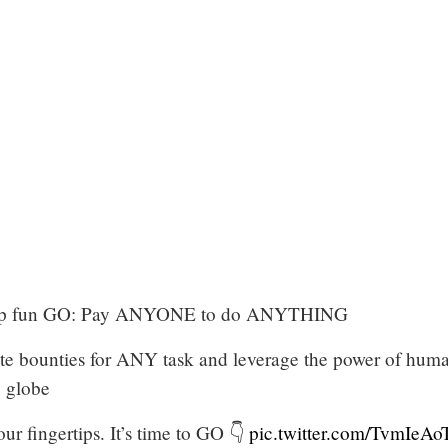
ump fun GO: Pay ANYONE to do ANYTHING
te bounties for ANY task and leverage the power of hum
 globe
our fingertips. It’s time to GO 👇
pic.twitter.com/TvmIeA