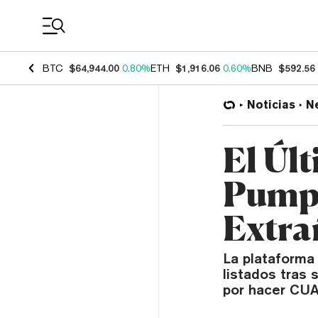
Coin Prices
BTC
$64,944.00
0.80%
ETH
$1,916.06
0.60%
BNB
$592.56
Noticias
N
El Úl
Pump.
Extra
La plataforma
listados tras
por hacer CU