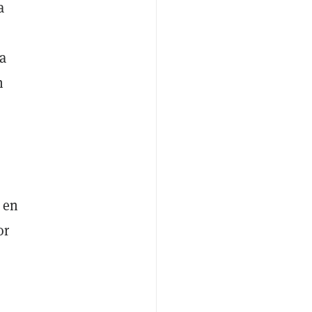
a
ía
n
 en
or