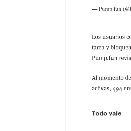
— Pump.fun (@
Los usuarios c
tarea y bloque
Pump.fun revis
Al momento de 
activas, 494 en
Todo vale