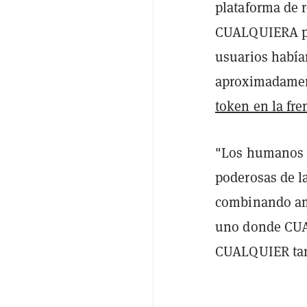
plataforma de 
CUALQUIERA po
usuarios había
aproximadament
token en la fre
"Los humanos y
poderosas de la
combinando am
uno donde CUA
CUALQUIER tar