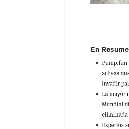
En Resume
Pump.fun 
activas qu
invadir pa
La mayor r
Mundial d
eliminada 
Expertos s