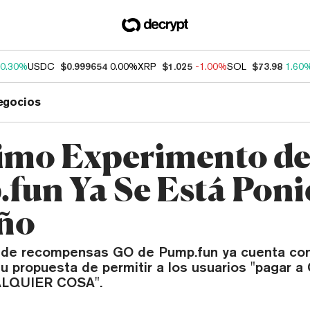
0.30%
USDC
$0.999654
0.00%
XRP
$1.025
-1.00%
SOL
$73.98
1.60
egocios
timo Experimento d
fun Ya Se Está Pon
ño
 de recompensas GO de Pump.fun ya cuenta con
 su propuesta de permitir a los usuarios "pagar
ALQUIER COSA".