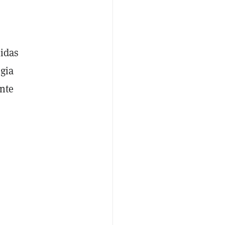
lidas
egia
ante