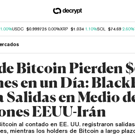
1.00%
USDC
$0.999725
0.00%
XRP
$1.034
1.10%
SOL
$74.69
2.60%
ercados
de Bitcoin Pierden 
nes en un Día: Blac
a Salidas en Medio d
ones EEUU-Irán
itcoin al contado en EE. UU. registraron salida
nes, mientras los holders de Bitcoin a largo pla