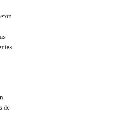
ueron
vas
entes
en
s de