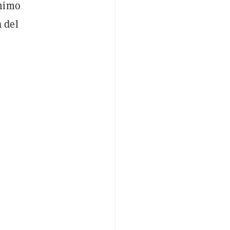
ínimo
 del