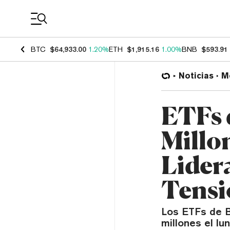
Coin Prices
BTC
$64,933.00
1.20%
ETH
$1,915.16
1.00%
BNB
$593.91
Noticias
M
ETFs 
Millo
Lider
Tensi
Los ETFs de B
millones el lu