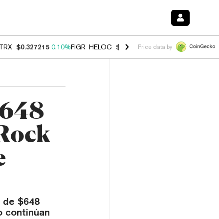
TRX
$0.327215
0.10%
FIGR_HELOC
$1.007
-1.20%
HYPE
$54.37
-1.
Price data by
$648
kRock
e
s de $648
zo continúan