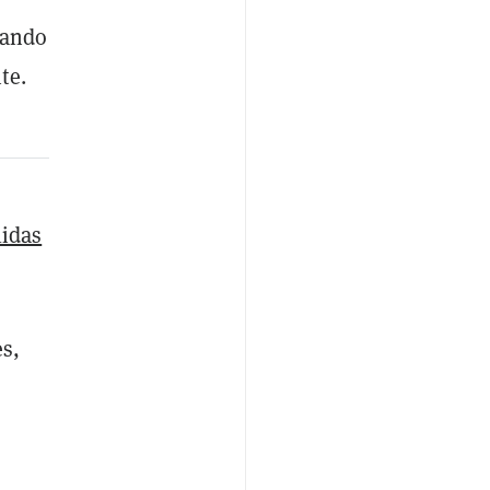
lando
te.
lidas
es,