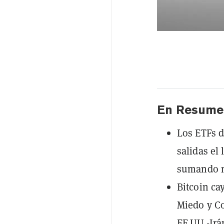
En Resume
Los ETFs d
salidas el
sumando m
Bitcoin ca
Miedo y Co
EE.UU.-Irá