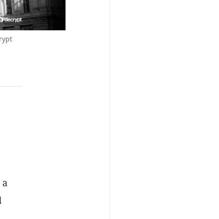
rypt
 a
d