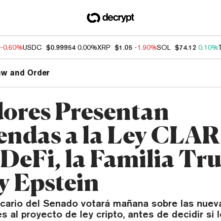
-0.60%
USDC
$0.99954
0.00%
XRP
$1.05
-1.90%
SOL
$74.12
0.10%
aw and Order
ores Presentan
ndas a la Ley CLA
 DeFi, la Familia Tr
y Epstein
cario del Senado votará mañana sobre las nuev
s al proyecto de ley cripto, antes de decidir si l