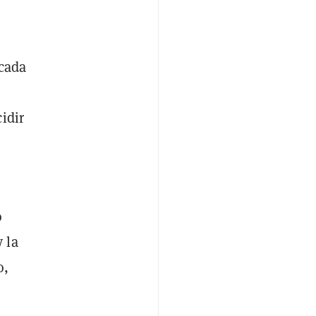
 cada
a
idir
o
 la
o,