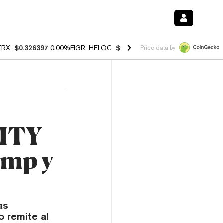
TRX
$0.326397
0.00%
FIGR_HELOC
$1.032
3.00%
HYPE
$56.41
0.60
Price data by
RITY
ump y
as
o remite al