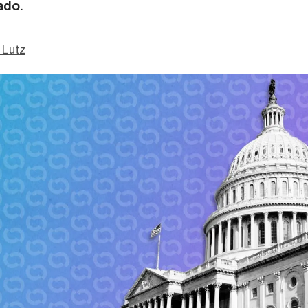
ado.
 Lutz