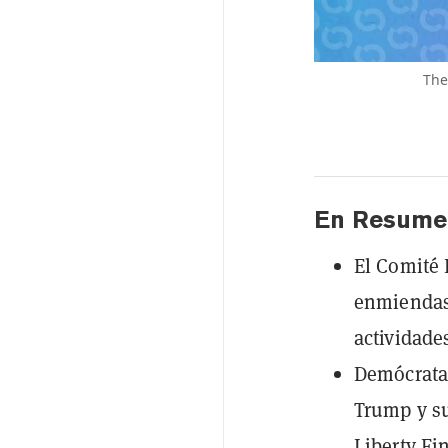
The
En Resume
El Comité
enmiendas 
actividade
Demócratas
Trump y su
Liberty Fi