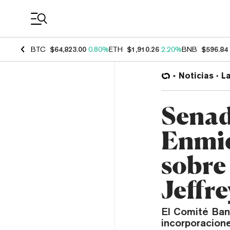
Coin Prices
BTC
$64,823.00
0.80%
ETH
$1,910.26
2.20%
BNB
$596.84
Noticias
L
Senad
Enmie
sobre
Jeffre
El Comité Ban
incorporacione