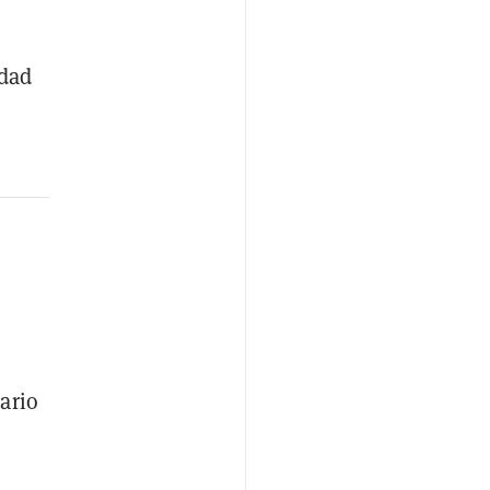
idad
ario