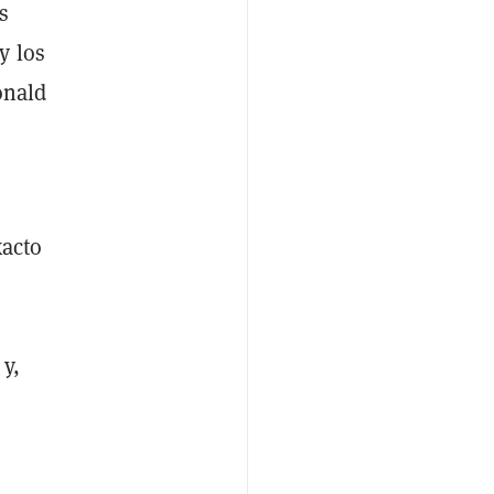
s
y los
onald
xacto
y,