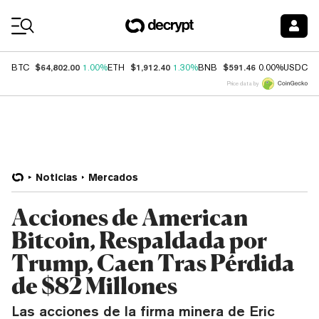
Coin Prices
$64,802.00
$1,912.40
$591.46
$
BTC
1.00%
ETH
1.30%
BNB
0.00%
USDC
Price data by
Noticias
Mercados
Acciones de American
Bitcoin, Respaldada por
Trump, Caen Tras Pérdida
de $82 Millones
Las acciones de la firma minera de Eric