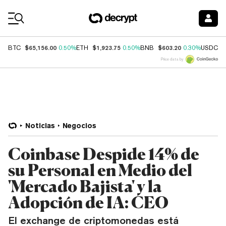
Coin Prices
$65,156.00
$1,923.75
$603.20
$
BTC
0.50%
ETH
0.50%
BNB
0.30%
USDC
Price data by
Noticias
Negocios
Coinbase Despide 14% de
su Personal en Medio del
'Mercado Bajista' y la
Adopción de IA: CEO
El exchange de criptomonedas está