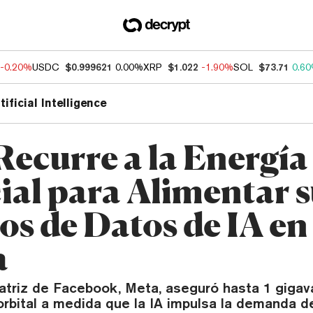
-0.20%
USDC
$0.999621
0.00%
XRP
$1.022
-1.90%
SOL
$73.71
0.6
tificial Intelligence
Recurre a la Energía
ial para Alimentar s
s de Datos de IA en 
a
triz de Facebook, Meta, aseguró hasta 1 gigav
orbital a medida que la IA impulsa la demanda de