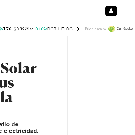
0%
TRX
$0.327541
0.10%
FIGR_HELOC
$1.038
1.80%
HYPE
$55.18
-0
Price data by
 Solar
us
la
atio de
 electricidad.