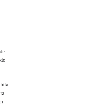
ede
ado
bita
ara
on