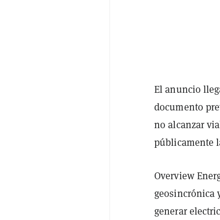
El anuncio lle
documento prev
no alcanzar via
públicamente l
Overview Energ
geosincrónica y
generar electri