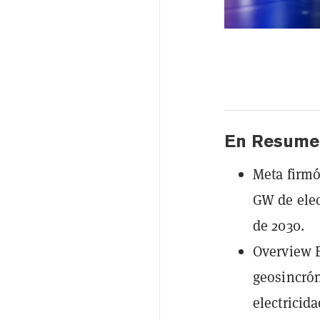
En Resume
Meta firmó
GW de elec
de 2030.
Overview E
geosincrón
electricida