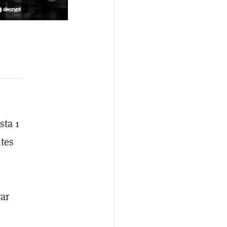
sta 1
ntes
rar