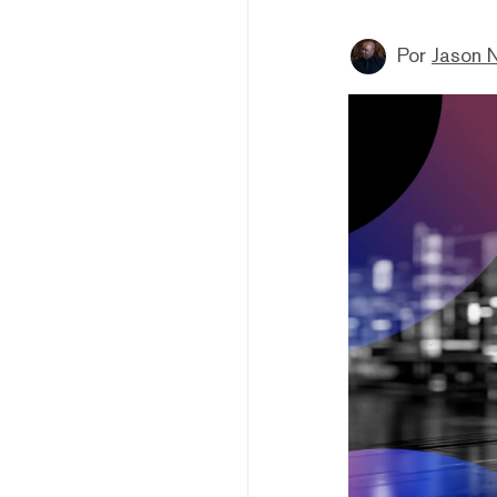
Por
Jason 