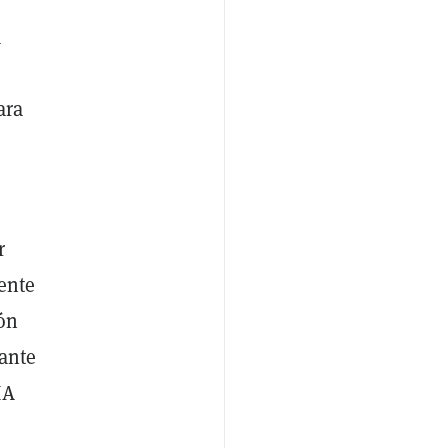
a
ara
r
ente
ión
 ante
IA