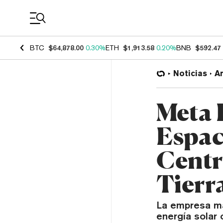
Coin Prices
BTC
$64,878.00
0.30%
ETH
$1,913.58
0.20%
BNB
$592.47
Noticias
Ar
Meta 
Espac
Centro
Tierr
La empresa ma
energía solar 