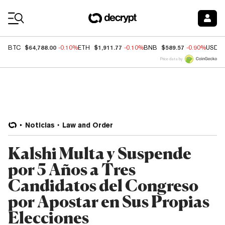
Coin Prices
$64,788.00
$1,911.77
$589.57
BTC
-0.10%
ETH
-0.10%
BNB
-0.90%
USDC
Price data by
Noticias
Law and Order
Kalshi Multa y Suspende
por 5 Años a Tres
Candidatos del Congreso
por Apostar en Sus Propias
Elecciones