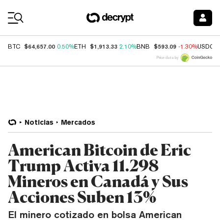
Coin Prices
$64,657.00
$1,913.33
$593.09
BTC
0.50%
ETH
2.10%
BNB
-1.30%
USDC
Price data by
Noticias
Mercados
American Bitcoin de Eric
Trump Activa 11.298
Mineros en Canadá y Sus
Acciones Suben 13%
El minero cotizado en bolsa American