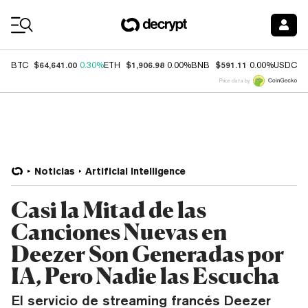
Coin Prices
$64,641.00
$1,906.98
$591.11
$
BTC
0.30%
ETH
0.00%
BNB
0.00%
USDC
Price data by
Noticias
Artificial Intelligence
Casi la Mitad de las
Canciones Nuevas en
Deezer Son Generadas por
IA, Pero Nadie las Escucha
El servicio de streaming francés Deezer