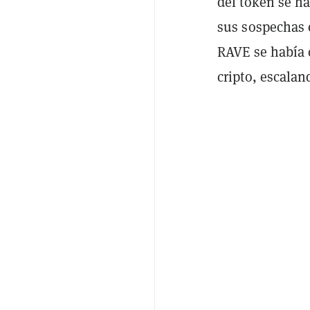
del token se 
sus sospechas 
RAVE se había 
cripto, escala