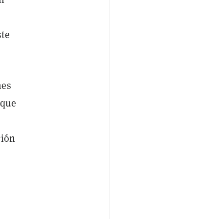
ste
nes
 que
ción