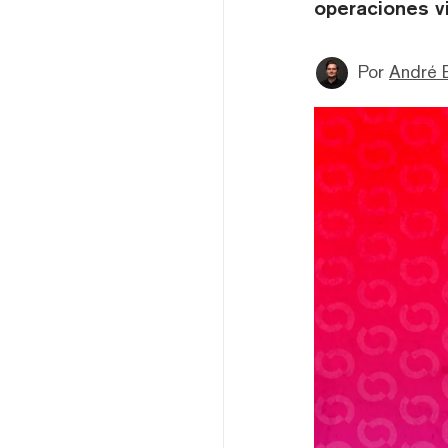
operaciones vi
Por
André 