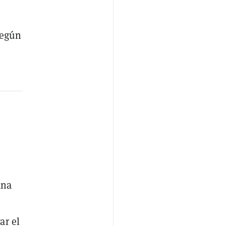
según
ana
ar el