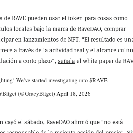
os de RAVE pueden usar el token para cosas como
ítulos locales bajo la marca de RaveDAO, comprar
icipar en lanzamientos de NFT. "El resultado es un
ece a través de la actividad real y el alcance cultur
lación a corto plazo",
señala
el white paper de RA
ghting! We’ve started investigating into
$RAVE
Bitget (@GracyBitget)
April 18, 2026
n cayó el sábado, RaveDAO afirmó que "no está
es responsable de la reciente acción del precio". S