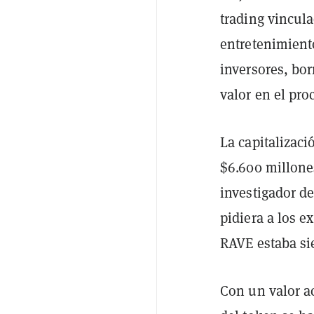
trading vincula
entretenimient
inversores, bo
valor en el pro
La capitalizac
$6.600 millone
investigador d
pidiera a los e
RAVE estaba s
Con un valor a