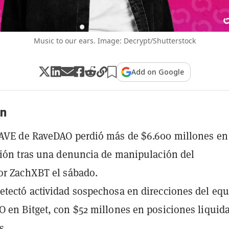
Music to our ears. Image: Decrypt/Shutterstock
Add on Google
n
RAVE de RaveDAO perdió más de $6.600 millones en
ción tras una denuncia de manipulación del
or ZachXBT el sábado.
tectó actividad sospechosa en direcciones del eq
 en Bitget, con $52 millones en posiciones liquid
s.