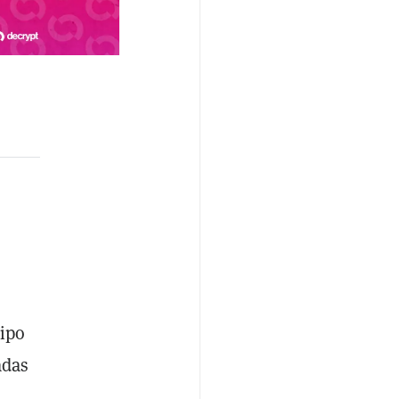
uipo
adas