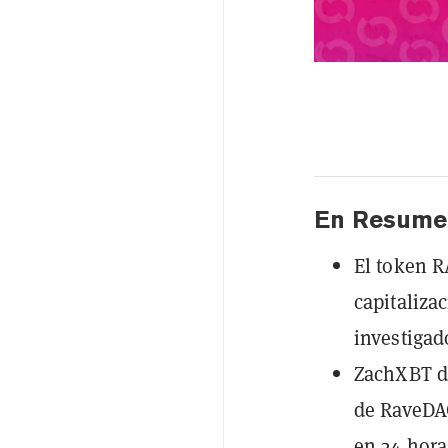
En Resume
El token 
capitaliza
investigad
ZachXBT de
de RaveDAO
en 24 hora