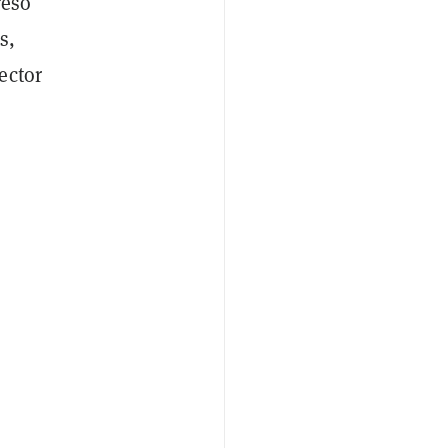
resó
s,
ector