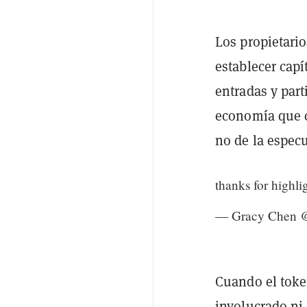
Los propietari
establecer cap
entradas y part
economía que cr
no de la especu
thanks for highli
— Gracy Chen @
Cuando el toke
involucrado ni 