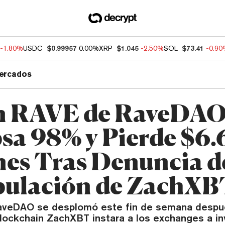
-1.80%
USDC
$0.99957
0.00%
XRP
$1.045
-2.50%
SOL
$73.41
-0.9
ercados
n RAVE de RaveDA
sa 98% y Pierde $6
nes Tras Denuncia d
ulación de ZachXB
aveDAO se desplomó este fin de semana despu
lockchain ZachXBT instara a los exchanges a in