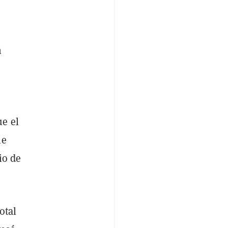
n
ue el
le
io de
total