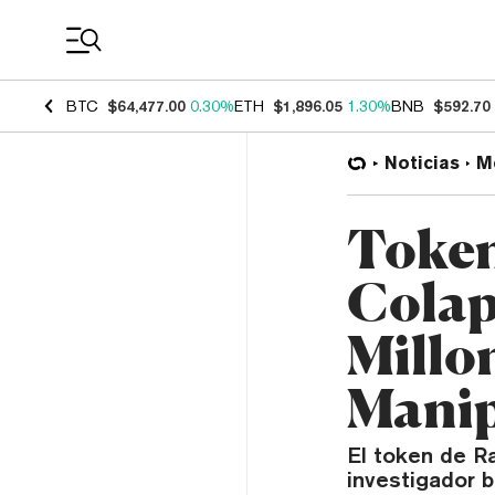
Coin Prices
BTC
$64,477.00
0.30%
ETH
$1,896.05
1.30%
BNB
$592.70
Noticias
M
Toke
Colap
Millo
Manip
El token de R
investigador b