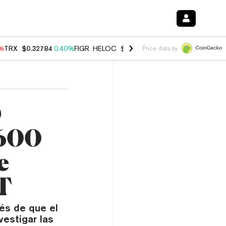
0%
TRX
$0.32784
0.40%
FIGR_HELOC
$1.033
3.00%
HYPE
$56.07
1.3
Price data by
O
.600
e
T
és de que el
vestigar las