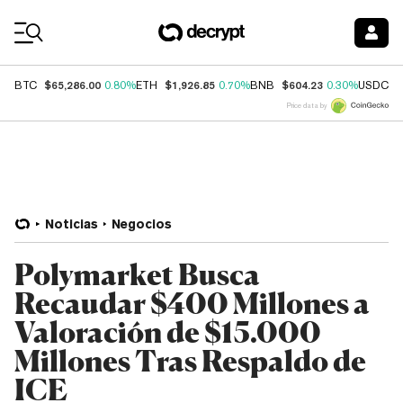
Coin Prices
$65,286.00
$1,926.85
$604.23
$
BTC
0.80%
ETH
0.70%
BNB
0.30%
USDC
Price data by
Noticias
Negocios
Polymarket Busca
Recaudar $400 Millones a
Valoración de $15.000
Millones Tras Respaldo de
ICE