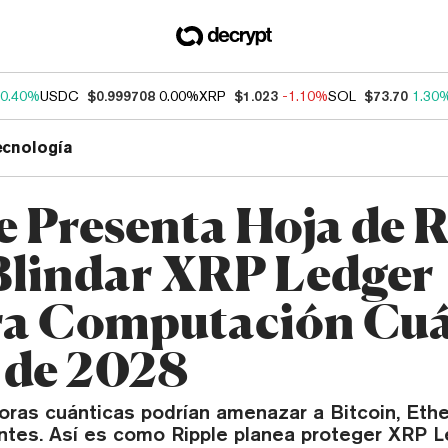
0.40%
USDC
$0.999708
0.00%
XRP
$1.023
-1.10%
SOL
$73.70
1.30
ecnología
e Presenta Hoja de 
Blindar XRP Ledger
a Computación Cuá
 de 2028
ras cuánticas podrían amenazar a Bitcoin, Eth
ntes. Así es como Ripple planea proteger XRP L