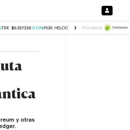
%
TRX
$0.327226
0.10%
FIGR_HELOC
$1.029
0.80%
HYPE
$54.19
-3.
Price data by
Ruta
ntica
ereum y otras
edger.