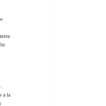
de
imera
ión
-
 a la
s