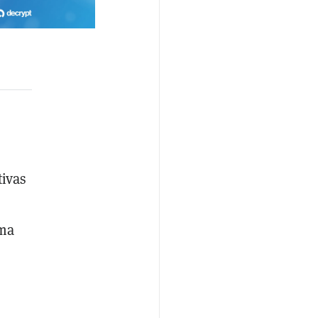
tivas
ima