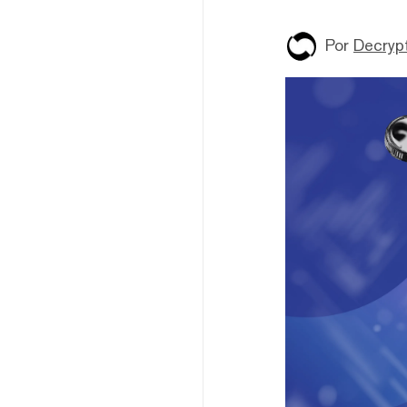
Por
Decryp