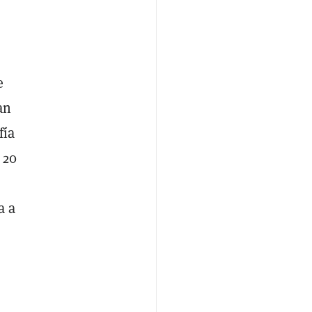
e
an
fía
 20
a a