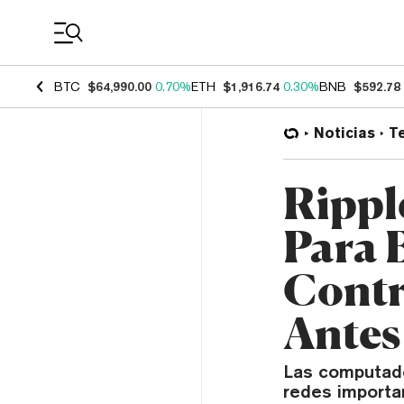
Coin Prices
BTC
$64,990.00
0.70%
ETH
$1,916.74
0.30%
BNB
$592.78
Noticias
T
Rippl
Para 
Contr
Antes
Las computado
redes importa