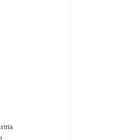
stria
n