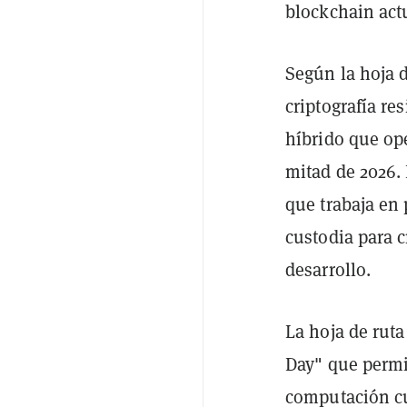
blockchain actu
Según la hoja 
criptografía re
híbrido que ope
mitad de 2026.
que trabaja en
custodia para c
desarrollo.
La hoja de rut
Day" que permi
computación cu