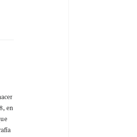
hacer
8, en
que
afía