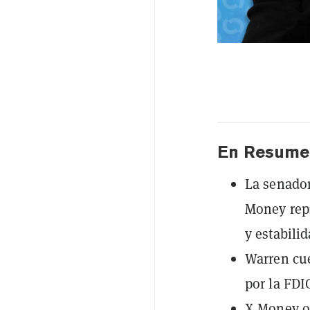
En Resume
La senador
Money repr
y estabilid
Warren cue
por la FDIC
X Money of