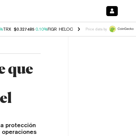
0%
TRX
$0.327485
0.10%
FIGR_HELOC
$1.038
1.80%
HYPE
$55.74
-0
Price data by
e que
el
la protección
a operaciones