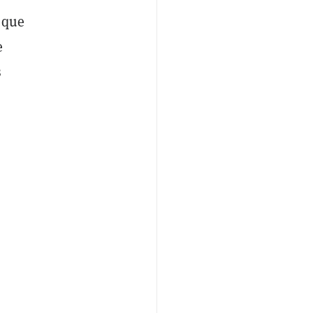
 que
e
s