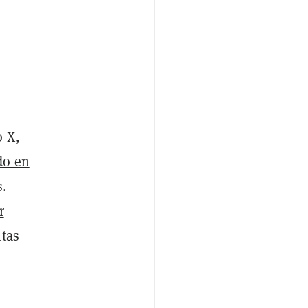
o X,
do en
.
r
ntas