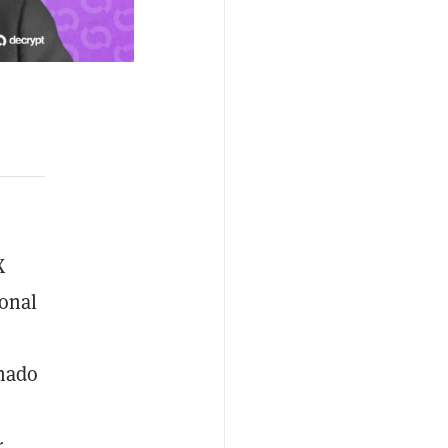
X
onal
onado
r