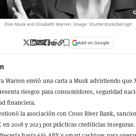
Elon Musk and Elizabeth Warren. Image: Shutterstock/Decrypt
Add on Google
n
a Warren envió una carta a Musk advirtiendo que 
esenta riesgos para consumidores, seguridad naci
ad financiera.
stionó la asociación con Cross River Bank, sanci
 en 2018 y 2023 por prácticas crediticias inseguras.
recería hasta 6% APY y smart cashtags para opera