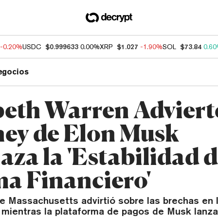
-0.20%
USDC
$0.999633
0.00%
XRP
$1.027
-1.90%
SOL
$73.84
0.6
egocios
beth Warren Adviert
ey de Elon Musk
za la 'Estabilidad d
ma Financiero'
e Massachusetts advirtió sobre las brechas en 
 mientras la plataforma de pagos de Musk lanz