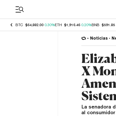
Coin Prices
BTC
$64,882.00
0.30%
ETH
$1,916.46
0.20%
BNB
$591.85
Noticias
N
Eliza
X Mon
Amena
Siste
La senadora d
al consumidor