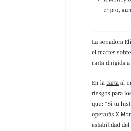
cripto, au
La senadora E
el martes sobr
carta dirigida 
En la
carta
al e
riesgos para lo
que: "Si tu his
operarás X Mon
estabilidad del