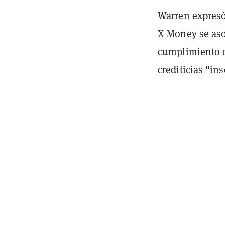
Warren expresó
X Money se aso
cumplimiento d
crediticias "in