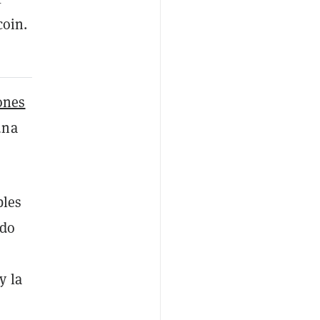
coin.
ones
una
bles
ndo
y la