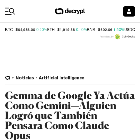
Coin Prices
$64,986.00
$1,919.38
$602.06
$
BTC
0.20%
ETH
0.10%
BNB
1.50%
USDC
Price data by
Noticias
Artificial Intelligence
Gemma de Google Ya Actúa
Como Gemini—Alguien
Logró que También
Pensara Como Claude
Opus