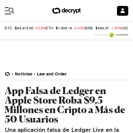
Coin Prices
$64,415.00
$1,905.16
$590.37
BTC
-0.50%
ETH
-0.40%
BNB
-1.60%
USDC
Price data by
Noticias
Law and Order
App Falsa de Ledger en
Apple Store Roba $9,5
Millones en Cripto a Más de
50 Usuarios
Una aplicación falsa de Ledger Live en la