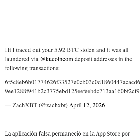
Hi I traced out your 5.92 BTC stolen and it was all
laundered via
@kucoincom
deposit addresses in the
following transactions:
6f5c8eb6b01774626f33527e0cb03c0d1860447acacd6
9ee1288f941b2c3775ebd125eefeebdc713aa160bf2cf
— ZachXBT (@zachxbt)
April 12, 2026
La
aplicación falsa
permaneció en la App Store por