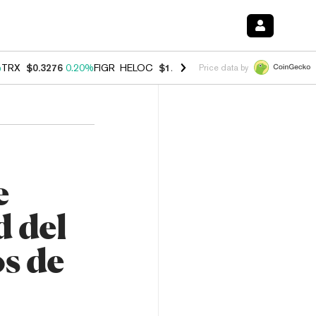
%
TRX
$0.3276
0.20%
FIGR_HELOC
$1.023
0.20%
HYPE
$54.22
-3.00
Price data by
e
d del
s de