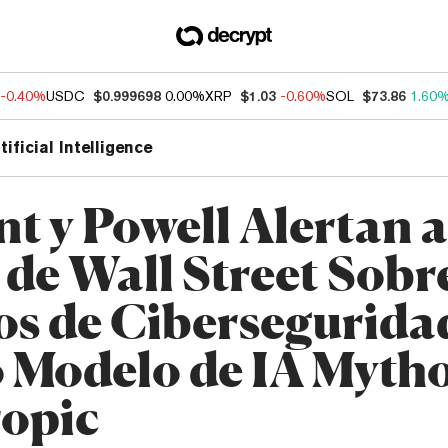
-0.40%
USDC
$0.999698
0.00%
XRP
$1.03
-0.60%
SOL
$73.86
1.60
tificial Intelligence
nt y Powell Alertan a
de Wall Street Sobr
os de Cibersegurida
 Modelo de IA Mytho
opic