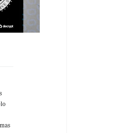
s
elo
emas