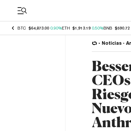
Coin Prices
BTC
$64,873.00
0.90%
ETH
$1,913.19
0.50%
BNB
$590.72
Noticias
Ar
Besse
CEOs 
Riesg
Nuevo
Anthr