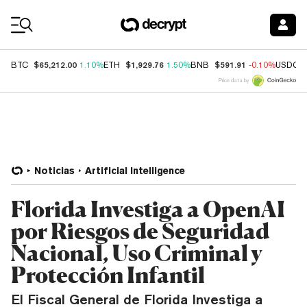
Coin Prices
$65,212.00
$1,929.76
$591.91
BTC
1.10%
ETH
1.50%
BNB
-0.10%
USDC
Price data by
Noticias
Artificial Intelligence
Florida Investiga a OpenAI
por Riesgos de Seguridad
Nacional, Uso Criminal y
Protección Infantil
El Fiscal General de Florida Investiga a