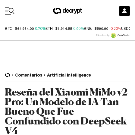
Coin Prices
$64,974.00
$1,914.55
$590.90
BTC
0.70%
ETH
0.90%
BNB
-0.20%
USDC
Price data by
Comentarios
Artificial Intelligence
Reseña del Xiaomi MiMo v2
Pro: Un Modelo de IA Tan
Bueno Que Fue
Confundido con DeepSeek
V4