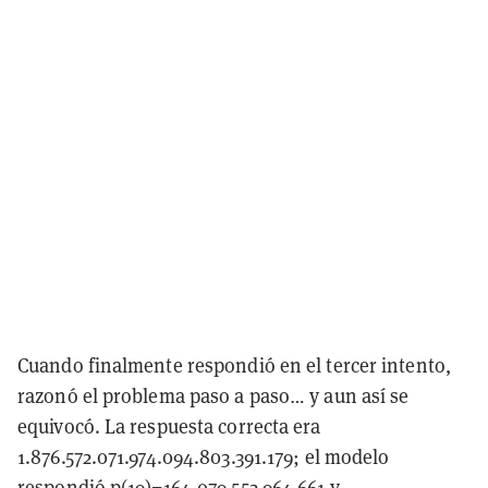
Cuando finalmente respondió en el tercer intento,
razonó el problema paso a paso… y aun así se
equivocó. La respuesta correcta era
1.876.572.071.974.094.803.391.179; el modelo
respondió p(19)=164.079.552.964.661 y