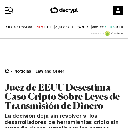
Coin Prices
$64,764.00
$1,912.02
$601.22
BTC
-0.20%
ETH
0.00%
BNB
1.50%
USDC
Price data by
Noticias
Law and Order
Juez de EEUU Desestima
Caso Cripto Sobre Leyes de
Transmisión de Dinero
La decisión deja sin resolver si los
desarrolladores de herramientas cripto sin