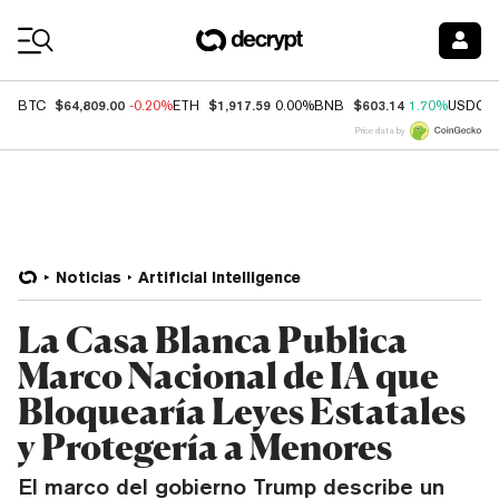
Coin Prices
$64,809.00
$1,917.59
$603.14
BTC
-0.20%
ETH
0.00%
BNB
1.70%
USDC
Price data by
Noticias
Artificial Intelligence
La Casa Blanca Publica
Marco Nacional de IA que
Bloquearía Leyes Estatales
y Protegería a Menores
El marco del gobierno Trump describe un