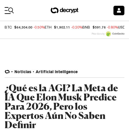
Coin Prices
$64,304.00
$1,902.11
$591.76
BTC
-0.50%
ETH
-0.20%
BNB
-0.80%
USDC
Price data by
Noticias
Artificial Intelligence
¿Qué es la AGI? La Meta de
IA Que Elon Musk Predice
Para 2026, Pero los
Expertos Aún No Saben
Definir