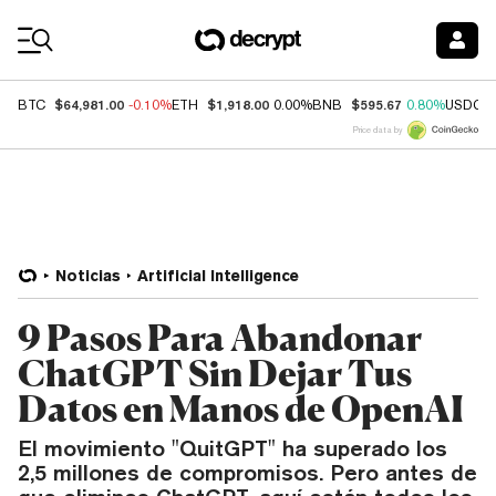
Coin Prices
$64,981.00
$1,918.00
$595.67
BTC
-0.10%
ETH
0.00%
BNB
0.80%
USDC
Price data by
Noticias
Artificial Intelligence
9 Pasos Para Abandonar
ChatGPT Sin Dejar Tus
Datos en Manos de OpenAI
El movimiento "QuitGPT" ha superado los
2,5 millones de compromisos. Pero antes de