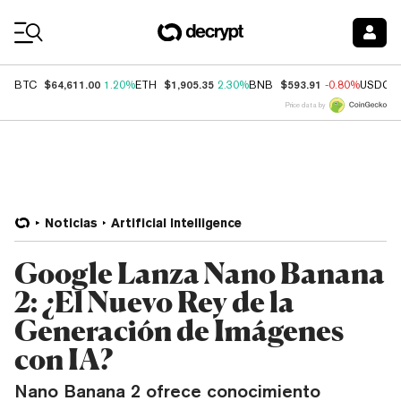
Coin Prices
$64,611.00
$1,905.35
$593.91
BTC
1.20%
ETH
2.30%
BNB
-0.80%
USDC
Price data by
Noticias
Artificial Intelligence
Google Lanza Nano Banana
2: ¿El Nuevo Rey de la
Generación de Imágenes
con IA?
Nano Banana 2 ofrece conocimiento