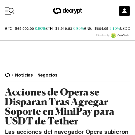
Coin Prices
$65,002.00
$1,919.83
$604.05
$
BTC
0.50%
ETH
0.80%
BNB
2.10%
USDC
Price data by
Noticias
Negocios
Acciones de Opera se
Disparan Tras Agregar
Soporte en MiniPay para
USDT de Tether
Las acciones del navegador Opera subieron