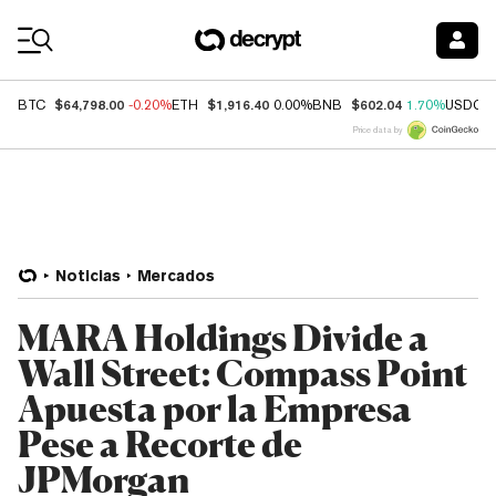
Coin Prices
$64,798.00
$1,916.40
$602.04
BTC
-0.20%
ETH
0.00%
BNB
1.70%
USDC
Price data by
Noticias
Mercados
MARA Holdings Divide a
Wall Street: Compass Point
Apuesta por la Empresa
Pese a Recorte de
JPMorgan