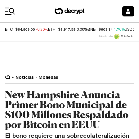
Coin Prices
$64,809.00
$1,917.59
$603.14
BTC
-0.20%
ETH
0.00%
BNB
1.70%
USDC
Price data by
Noticias
Monedas
New Hampshire Anuncia
Primer Bono Municipal de
$100 Millones Respaldado
por Bitcoin en EEUU
El bono requiere una sobrecolateralización