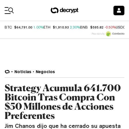
Coin Prices
$64,791.00
$1,910.93
$595.82
BTC
1.00%
ETH
2.30%
BNB
-0.50%
USDC
Price data by
Noticias
Negocios
Strategy Acumula 641.700
Bitcoin Tras Compra Con
$50 Millones de Acciones
Preferentes
Jim Chanos dijo que ha cerrado su apuesta