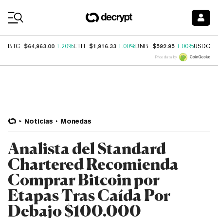
Coin Prices
$64,963.00
$1,916.33
$592.95
$
BTC
1.20%
ETH
1.00%
BNB
1.00%
USDC
Price data by
Noticias
Monedas
Analista del Standard
Chartered Recomienda
Comprar Bitcoin por
Etapas Tras Caída Por
Debajo $100.000