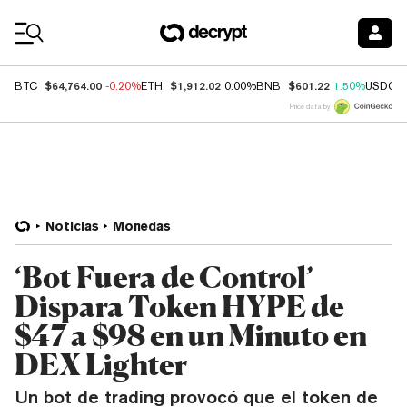
Coin Prices
$64,764.00
$1,912.02
$601.22
BTC
-0.20%
ETH
0.00%
BNB
1.50%
USDC
Price data by
Noticias
Monedas
‘Bot Fuera de Control’
Dispara Token HYPE de
$47 a $98 en un Minuto en
DEX Lighter
Un bot de trading provocó que el token de