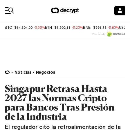
Coin Prices
$64,304.00
$1,902.11
$591.76
BTC
-0.50%
ETH
-0.20%
BNB
-0.80%
USDC
Price data by
Noticias
Negocios
Singapur Retrasa Hasta
2027 las Normas Cripto
para Bancos Tras Presión
de la Industria
El regulador citó la retroalimentación de la